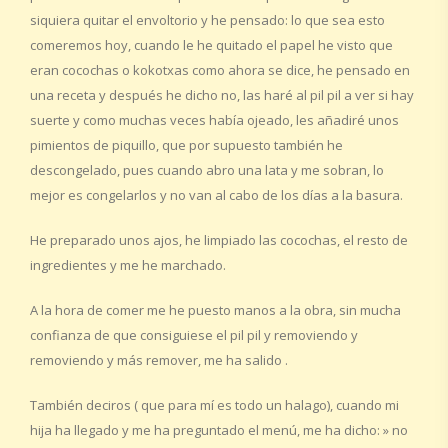
siquiera quitar el envoltorio y he pensado: lo que sea esto
comeremos hoy, cuando le he quitado el papel he visto que
eran cocochas o kokotxas como ahora se dice, he pensado en
una receta y después he dicho no, las haré al pil pil a ver si hay
suerte y como muchas veces había ojeado, les añadiré unos
pimientos de piquillo, que por supuesto también he
descongelado, pues cuando abro una lata y me sobran, lo
mejor es congelarlos y no van al cabo de los días a la basura.
He preparado unos ajos, he limpiado las cocochas, el resto de
ingredientes y me he marchado.
A la hora de comer me he puesto manos a la obra, sin mucha
confianza de que consiguiese el pil pil y removiendo y
removiendo y más remover, me ha salido .
También deciros ( que para mí es todo un halago), cuando mi
hija ha llegado y me ha preguntado el menú, me ha dicho: » no