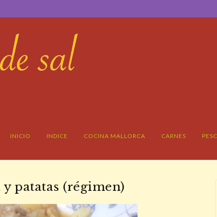
INICIO
INDICE
COCINA MALLORCA
CARNES
PES
 y patatas (régimen)