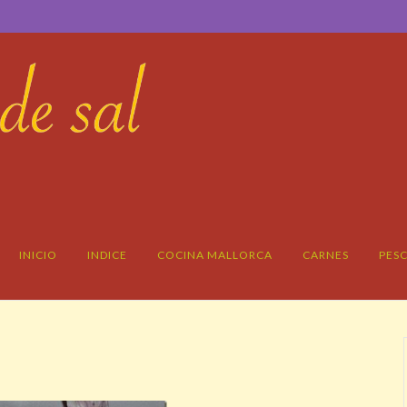
INICIO
INDICE
COCINA MALLORCA
CARNES
PES