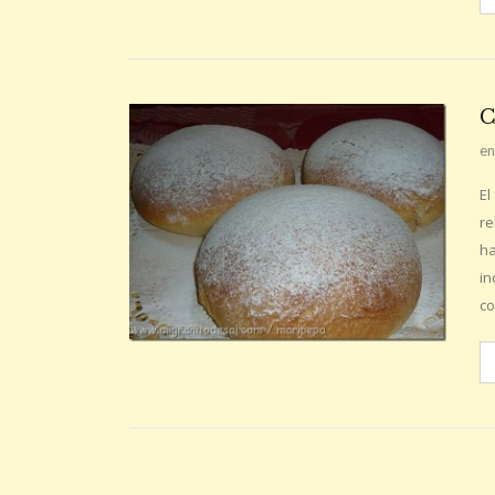
C
en
El
re
ha
in
co