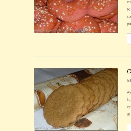
es
to
co
pi
G
fe
Ay
ha
en
al