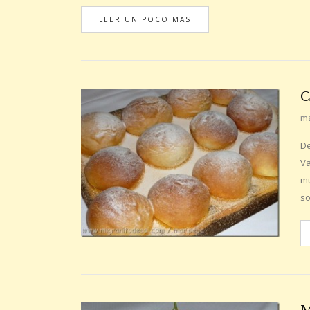
LEER UN POCO MAS
C
ma
De
Va
mu
so