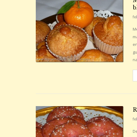
M
b
fe
Me
ma
en
gu
na
R
fe
De