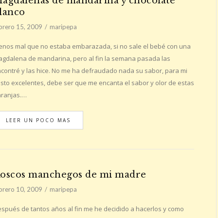
agdalenas de mandarina y chocolate
lanco
brero 15, 2009
maripepa
nos mal que no estaba embarazada, si no sale el bebé con una
gdalena de mandarina, pero al fin la semana pasada las
contré y las hice. No me ha defraudado nada su sabor, para mi
sto excelentes, debe ser que me encanta el sabor y olor de estas
ranjas.…
LEER UN POCO MAS
oscos manchegos de mi madre
brero 10, 2009
maripepa
spués de tantos años al fin me he decidido a hacerlos y como