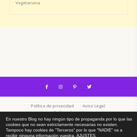
Vegetariana
Política de privacidad
Aviso Legal.
Política de cookies
En nuestro Blog no hay ningún tipo de propaganda por lo que las
cookies que no sean estrictamente necesarias no existen.
© 2026. Created By
Lucid Themes
Tampoco hay cookies de "Terceros" por lo que "NADIE" va a
recibir ninguna información vuestra.
AJUSTES
.