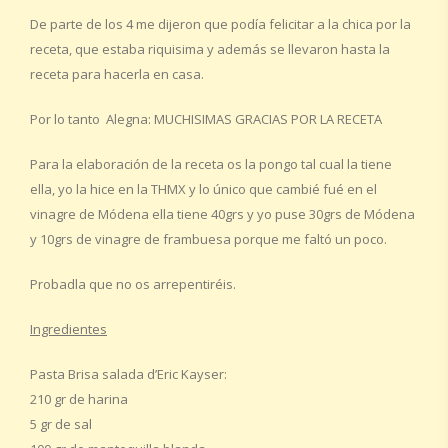
De parte de los 4 me dijeron que podía felicitar a la chica por la
receta, que estaba riquisima y además se llevaron hasta la
receta para hacerla en casa.
Por lo tanto Alegna: MUCHISIMAS GRACIAS POR LA RECETA
Para la elaboración de la receta os la pongo tal cual la tiene
ella, yo la hice en la THMX y lo único que cambié fué en el
vinagre de Módena ella tiene 40grs y yo puse 30grs de Módena
y 10grs de vinagre de frambuesa porque me faltó un poco.
Probadla que no os arrepentiréis.
Ingredientes
Pasta Brisa salada d’Eric Kayser:
210 gr de harina
5 gr de sal