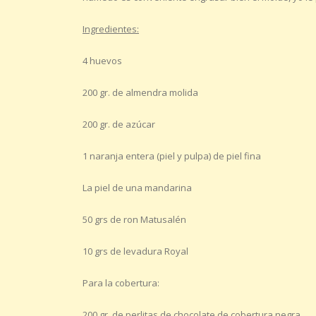
Ingredientes:
4 huevos
200 gr. de almendra molida
200 gr. de azúcar
1 naranja entera (piel y pulpa) de piel fina
La piel de una mandarina
50 grs de ron Matusalén
10 grs de levadura Royal
Para la cobertura:
200 gr. de perlitas de chocolate de cobertura negra