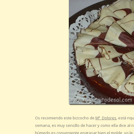
Os recomiendo este bizcocho de
Mª Dolores
, está ri
semana, es muy sencillo de hacer y como ella dice al no
húmedo es conveniente engrasar bien el molde, yo le