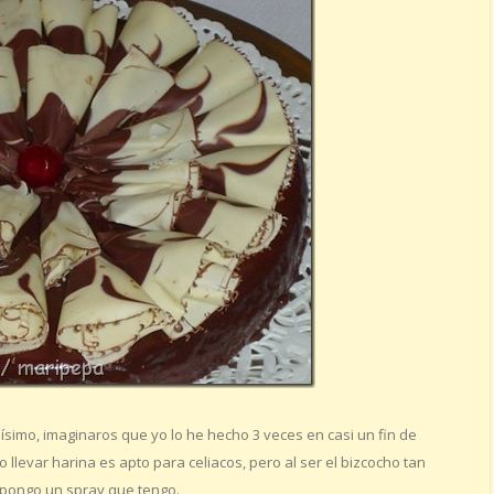
quísimo, imaginaros que yo lo he hecho 3 veces en casi un fin de
 llevar harina es apto para celiacos, pero al ser el bizcocho tan
 pongo un spray que tengo.