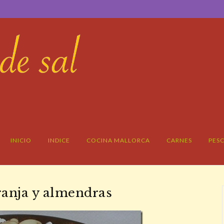
INICIO
INDICE
COCINA MALLORCA
CARNES
PES
ranja y almendras