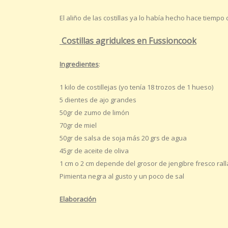
El aliño de las costillas ya lo había hecho hace tiempo
Costillas agridulces en Fussioncook
Ingredientes
:
1 kilo de costillejas (yo tenía 18 trozos de 1 hueso)
5 dientes de ajo grandes
50gr de zumo de limón
70gr de miel
50gr de salsa de soja más 20 grs de agua
45gr de aceite de oliva
1 cm o 2 cm depende del grosor de jengibre fresco ral
Pimienta negra al gusto y un poco de sal
Elaboración