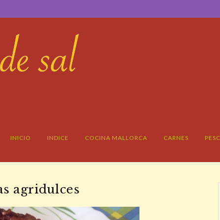
INICIO
INDICE
COCINA MALLORCA
CARNES
PES
as agridulces